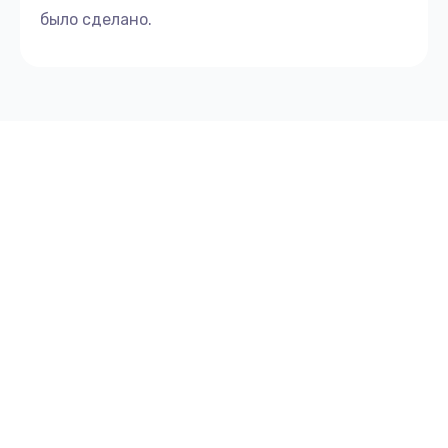
Замена кофемолки
было сделано.
3000 руб.
Заказать
Чистка кофемолки
3000 руб.
Заказать
Замена соединений
2000 руб.
Заказать
Ремонт автоматических кофемашин без снятия
крупноузловых деталей
2000 руб.
Заказать