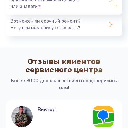
или аналоги?
3000 руб.
Заказать
Возможен ли срочный ремонт?
Могу при нем присутствовать?
Ремонт капучинатора
1500 руб.
Заказать
Отзывы клиентов
Ремонт бойлера
сервисного центра
3000 руб.
Более 3000 довольных клиентов доверились
Заказать
нам!
Чистка от кофейных масел
800 руб.
Виктор
Заказать