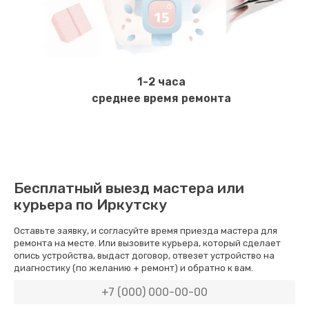
Очистка гидросистемы от накипи
1500 руб.
Заказать
1-2 часа
Ремонт и замена помпы
среднее время ремонта
3000 руб.
Заказать
Замена фильтра грубой очистки
Бесплатный выезд мастера или
1500 руб.
курьера по Иркутску
Заказать
Оставьте заявку, и согласуйте время приезда мастера для
ремонта на месте. Или вызовите курьера, который сделает
Замена редуктора в сборе
опись устройства, выдаст договор, отвезет устройство на
диагностику (по желанию + ремонт) и обратно к вам.
3000 руб.
Заказать