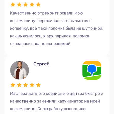
Декальцинация
1500 руб.
Качественно отремонтировали мою
Заказать
кофемашину, переживал, что выльется в
копеечку, все таки поломка была не шуточной,
Обслуживание кофемашины: профессиональная
как выяснилось, я зря парился, поломка
чистка (вкл. чистящие средства)
оказалась вполне исправимой.
2500 руб.
Заказать
Сергей
Ремонт суперавтоматических кофемашин
3800 руб.
Заказать
Мастера данного сервисного центра быстро и
Ремонт автоматических кофемашин со снятием
качественно заменили капучинатор на моей
крупноузловых деталей
кофемашине. Свою работу выполнили
3000 руб.