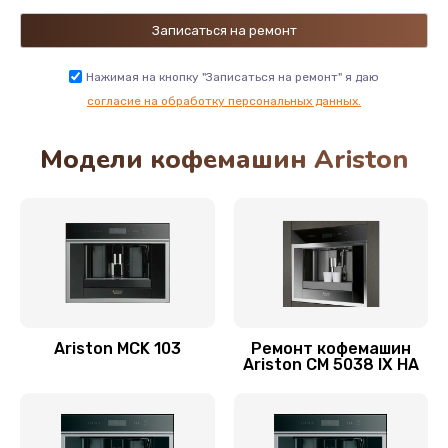
Замена ТЭНа кофемашины Ariston
3000 руб.
Нажимая на кнопку "Записаться на ремонт" я даю
Заказать
согласие на обработку персональных данных.
Модели кофемашин Ariston
Замена термостата
3000 руб.
Заказать
Ремонт нового крана пара в аппарате
2500 руб.
Заказать
Ariston MCK 103
Ремонт кофемашин
Ariston CM 5038 IX HA
Восстановление дисплея на кофемашине
3000 руб.