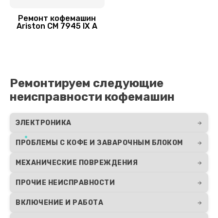
Заказать
Ремонт кофемашин
Ariston CM 7945 IX A
Замена пароблока
3000 руб.
Заказать
Ремонтируем следующие
Замена щёток электродвигателя
неисправности кофемашин
3000 руб.
Заказать
ЭЛЕКТРОНИКА
ПРОБЛЕМЫ С КОФЕ И ЗАВАРОЧНЫМ БЛОКОМ
Ремонт электромагнитного клапана
2500 руб.
МЕХАНИЧЕСКИЕ ПОВРЕЖДЕНИЯ
Заказать
ПРОЧИЕ НЕИСПРАВНОСТИ
Ремонт мультиклапана
ВКЛЮЧЕНИЕ И РАБОТА