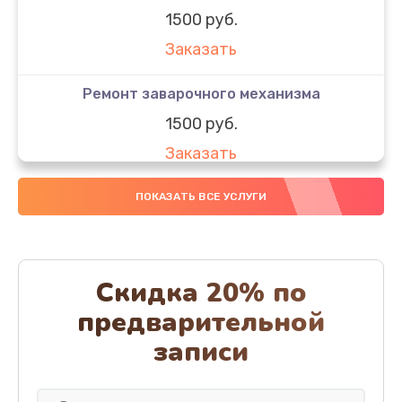
1500 руб.
Заказать
Ремонт заварочного механизма
1500 руб.
Заказать
Очистка заварочного блока с заменой сальников
ПОКАЗАТЬ ВСЕ УСЛУГИ
1500 руб.
Заказать
Скидка 20% по
Очистка молочных систем
предварительной
2500 руб.
записи
Заказать