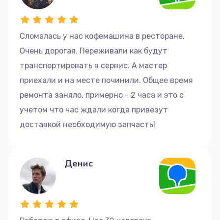
3000 руб.
Заказать
Сломалась у нас кофемашина в ресторане.
Ремонт гидросистемы
Очень дорогая. Переживали как будут
2500 руб.
транспортировать в сервис. А мастер
Заказать
приехали и на месте починили. Общее время
ремонта заняло, примерно - 2 часа и это с
Замена бойлера
учетом что час ждали когда привезут
3000 руб.
доставкой необходимую запчасть!
Заказать
Замена счетчика воды
Денис
3000 руб.
Заказать
Ремонт насоса