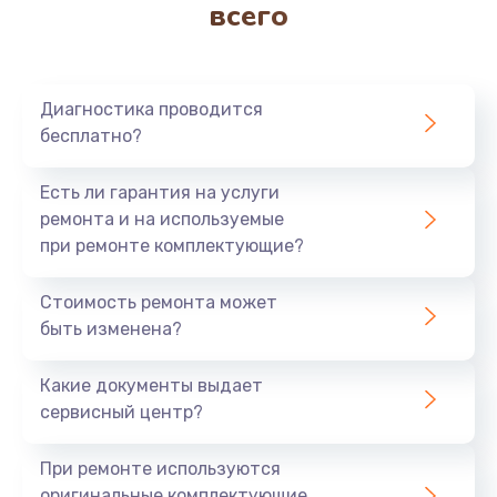
всего
5000 руб.
Заказать
Диагностика проводится
Удаление накипи
бесплатно?
1500 руб.
Заказать
Есть ли гарантия на услуги
ремонта и на используемые
Чистка заварочной группы
при ремонте комплектующие?
1500 руб.
Стоимость ремонта может
Заказать
быть изменена?
Замена насоса
Какие документы выдает
1500 руб.
сервисный центр?
Заказать
При ремонте используются
оригинальные комплектующие
Ремонт кофемолки