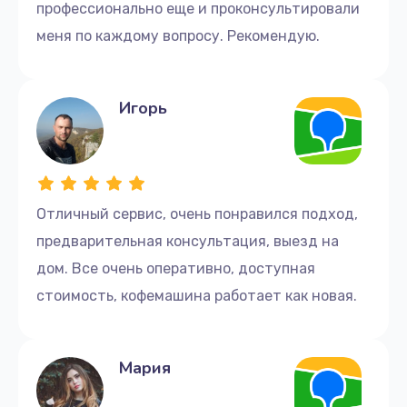
профессионально еще и проконсультировали
Заказать
меня по каждому вопросу. Рекомендую.
Замена шлангов
500 руб.
Игорь
Заказать
Замена уплотнительных колец
3000 руб.
Отличный сервис, очень понравился подход,
Заказать
предварительная консультация, выезд на
дом. Все очень оперативно, доступная
Замена клапанов
стоимость, кофемашина работает как новая.
3000 руб.
Заказать
Мария
Замена микровыключателя