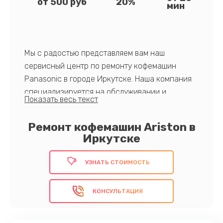
от 500 руб
20%
мин
Мы с радостью представляем вам наш
сервисный центр по ремонту кофемашин
Panasonic в городе Иркутске. Наша компания
специализируется на обслуживании и
ремонте кофемашин данной марки.
Используем исключительно оригинальные
Ремонт кофемашин Ariston в
запчасти, предлагаем оперативную
Иркутске
диагностику и ремонт, а также гарантию на
все выполненные работы.
УЗНАТЬ СТОИМОСТЬ
Обеспечьте продолжительный срок
КОНСУЛЬТАЦИЯ
эксплуатации вашей техники вместе с нами!