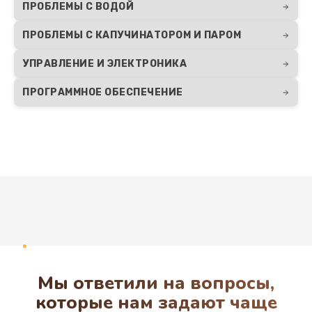
3000 руб.
ПРОБЛЕМЫ С ВОДОЙ
Заказать
ПРОБЛЕМЫ С КАПУЧИНАТОРОМ И ПАРОМ
Ремонт ЦЗУ кофемашины Ariston
УПРАВЛЕНИЕ И ЭЛЕКТРОНИКА
1500 руб.
ПРОГРАММНОЕ ОБЕСПЕЧЕНИЕ
Заказать
Замена платы кофемашины Ariston
3000 руб.
Заказать
Развернуть
Ремонт силовой платы
5000 руб.
Заказать
Мы ответили на вопросы,
которые нам задают чаще
Ремонт платы управления