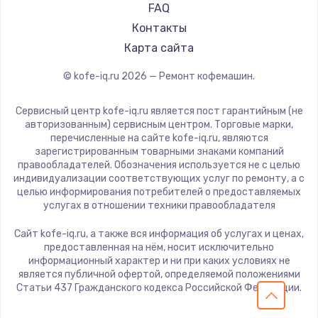
Yamaguchi
FAQ
Nivona
Контакты
Astoria
Карта сайта
JVC
© kofe-iq.ru
2026
— Ремонт кофемашин.
Grundig
ROCKET MOZZAFIATO
Сервисный центр kofe-iq.ru является пост гарантийным (не
Vivitek
авторизованным) сервисным центром. Торговые марки,
перечисленные на сайте kofe-iq.ru, являются
Thomson
зарегистрированным товарными знаками компаний
Hisense
правообладателей. Обозначения используется не с целью
индивидуализации соответствующих услуг по ремонту, а с
DELTA
целью информирования потребителей о предоставляемых
Tefal
услугах в отношении техники правообладателя
Kyvol
Сайт kofe-iq.ru, а также вся информация об услугах и ценах,
RED solution
предоставленная на нём, носит исключительно
информационный характер и ни при каких условиях не
Bravilor Bonamat
является публичной офертой, определяемой положениями
Vard
Статьи 437 Гражданского кодекса Российской Федерации.
Tuvio