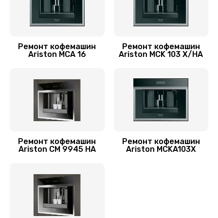
Заказать
Обслуживание датчика танка воды в аппарате
1500 руб.
Ремонт кофемашин
Ремонт кофемашин
Ariston MCA 16
Ariston MCK 103 X/HA
Заказать
Мелкий ремонт в аппарате
2000 руб.
Заказать
Комплексный ремонт
Ремонт кофемашин
Ремонт кофемашин
Ariston CM 9945 HA
Ariston MCKA103X
3000 руб.
Заказать
Дезинфекция кофемашины Ariston
2500 руб.