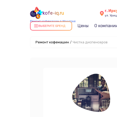
г. Ирк
kofe-iq.ru
ул. Уриц
Ремонт кофемашин в Иркутске
Цены
О компани
ВЫБЕРИТЕ БРЕНД
Ремонт кофемашин
/
Чистка диспенсеров