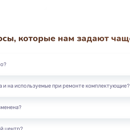
осы, которые нам задают чащ
но?
та и на используемые при ремонте комплектующие?
зменена?
й центр?