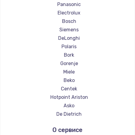
Ремонт кофемашин Saeco
Panasonic
Ремонт кофемашин La Cimbali
Electrolux
Ремонт кофемашин WMF
Bosch
Ремонт кофемашин Yamaguchi
Siemens
Ремонт кофемашин Nivona
DeLonghi
Ремонт кофемашин Astoria
Polaris
Ремонт кофемашин JVC
Bork
Ремонт кофемашин Ariston
Gorenje
Ремонт кофемашин Grundig
Miele
Ремонт кофемашин ROCKET MOZZAFIATO
Beko
Ремонт кофемашин Vivitek
Centek
Ремонт кофемашин Thomson
Hotpoint Ariston
Ремонт кофемашин Hisense
Asko
Ремонт кофемашин DELTA
De Dietrich
Ремонт кофемашин Tefal
Marco
О сервисе
Ремонт кофемашин Kyvol
Ascaso