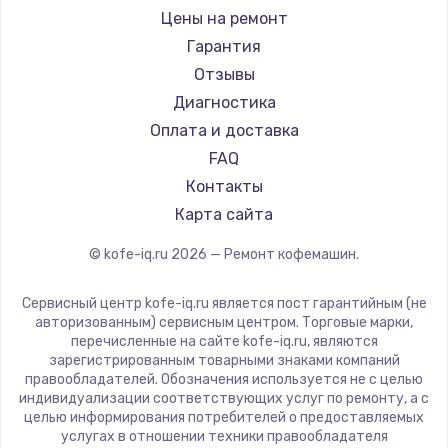
Ремонт кофемашин RED solution
Jura
Цены на ремонт
Ремонт кофемашин Bravilor Bonamat
Olympia
Гарантия
Ремонт кофемашин Vard
Saeco
Отзывы
Ремонт кофемашин Tuvio
La Cimbali
Диагностика
Ремонт кофемашин Carrera
WMF
Оплата и доставка
Ремонт кофемашин Supra
Yamaguchi
FAQ
Nivona
Контакты
Astoria
Карта сайта
JVC
© kofe-iq.ru
2026
— Ремонт кофемашин.
Ariston
Grundig
Сервисный центр kofe-iq.ru является пост гарантийным (не
ROCKET MOZZAFIATO
авторизованным) сервисным центром. Торговые марки,
перечисленные на сайте kofe-iq.ru, являются
Vivitek
зарегистрированным товарными знаками компаний
Thomson
правообладателей. Обозначения используется не с целью
индивидуализации соответствующих услуг по ремонту, а с
Hisense
целью информирования потребителей о предоставляемых
DELTA
услугах в отношении техники правообладателя