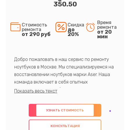
350.50
Время
Стоимость
Скидка
ремонта
до
ремонта
от 20
от 290 руб
20%
мин
Добро пожаловать в наш сервис по ремонту
ноутбуков в Москве. Мы специализируемся на
восстановлении ноутбуков марки Aser. Наша
команда включает в себя опытных
профессионалов с обширными знаниями и
многолетним опытом в данной области. Мы
предлагаем быстрый и качественный ремонт с
УЗНАТЬ СТОИМОСТЬ
использованием оригинальных компонентов, а
также гарантируем качество всех
КОНСУЛЬТАЦИЯ
проведенных работ. Наша цель - предоставить