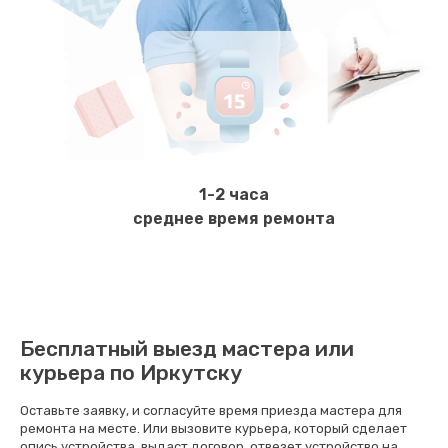
570 руб.
Заказать
Ремонт электромагнитного клапана
620 руб.
Заказать
1-2 часа
Замена щёток электродвигателя
среднее время ремонта
490 руб.
Заказать
Чистка дренажа
Бесплатный выезд мастера или
400 руб.
курьера по Иркутску
Заказать
Оставьте заявку, и согласуйте время приезда мастера для
ремонта на месте. Или вызовите курьера, который сделает
Ремонт заварного блока
опись устройства, выдаст договор, отвезет устройство на