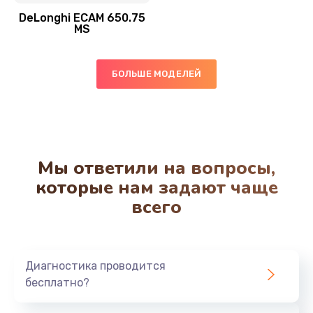
Заказать
DeLonghi ECAM 650.75
MS
Ремонт системной платы
850 руб.
БОЛЬШЕ МОДЕЛЕЙ
Заказать
Чистка от кофейных масел
550 руб.
Мы ответили на вопросы,
Заказать
которые нам задают чаще
всего
Замена жерновов
550 руб.
Заказать
Диагностика проводится
бесплатно?
Ремонт насоса
530 руб.