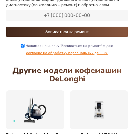
диагностику (по желанию + ремонт) и обратно к вам.
600 руб.
Заказать
Замена двигателя кофемолки
500 руб.
Нажимая на кнопку "Записаться на ремонт" я даю
Заказать
согласие на обработку персональных данных.
Другие модели кофемашин
Замена хомутов, скобок и колец
DeLonghi
290 руб.
Заказать
Чистка системы подачи кофе
550 руб.
Заказать