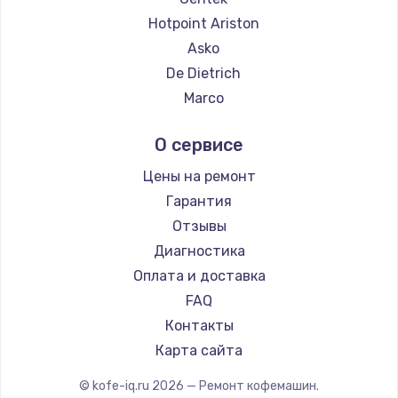
Ремонт кофемашин Thomson
Hotpoint Ariston
Ремонт кофемашин Hisense
Asko
Ремонт кофемашин DELTA
De Dietrich
Ремонт кофемашин Tefal
Marco
Ремонт кофемашин Kyvol
Ascaso
О сервисе
Ремонт кофемашин RED solution
Jura
Ремонт кофемашин Bravilor Bonamat
Olympia
Цены на ремонт
Ремонт кофемашин Vard
Saeco
Гарантия
Ремонт кофемашин Tuvio
La Cimbali
Отзывы
Ремонт кофемашин Carrera
WMF
Диагностика
Ремонт кофемашин Supra
Yamaguchi
Оплата и доставка
Nivona
FAQ
Astoria
Контакты
JVC
Карта сайта
Ariston
© kofe-iq.ru
2026
— Ремонт кофемашин.
Grundig