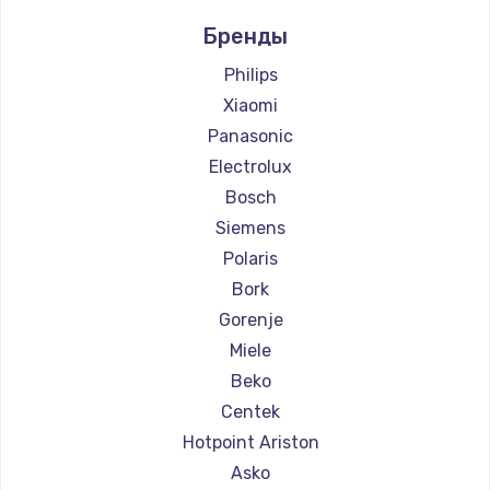
Ремонт кофемашин Ascaso
Бренды
Ремонт кофемашин Jura
Ремонт кофемашин Olympia
Philips
Ремонт кофемашин Saeco
Xiaomi
Ремонт кофемашин La Cimbali
Panasonic
Ремонт кофемашин WMF
Electrolux
Ремонт кофемашин Yamaguchi
Bosch
Ремонт кофемашин Nivona
Siemens
Ремонт кофемашин Astoria
Polaris
Ремонт кофемашин JVC
Bork
Ремонт кофемашин Ariston
Gorenje
Ремонт кофемашин Grundig
Miele
Ремонт кофемашин ROCKET MOZZAFIATO
Beko
Ремонт кофемашин Vivitek
Centek
Ремонт кофемашин Thomson
Hotpoint Ariston
Ремонт кофемашин Hisense
Asko