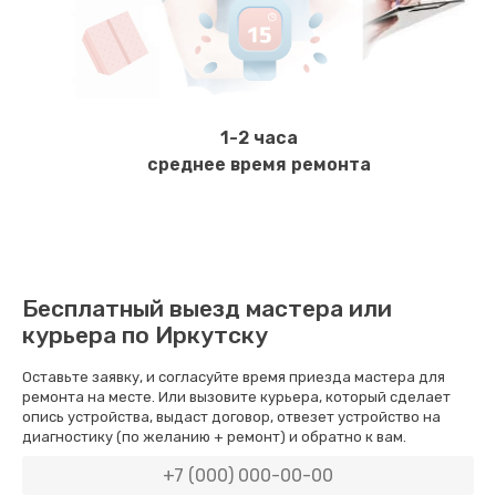
Ремонт электромагнитного клапана
620 руб.
Заказать
1-2 часа
Замена щёток электродвигателя
среднее время ремонта
490 руб.
Заказать
Чистка дренажа
Бесплатный выезд мастера или
400 руб.
курьера по Иркутску
Заказать
Оставьте заявку, и согласуйте время приезда мастера для
ремонта на месте. Или вызовите курьера, который сделает
Ремонт заварного блока
опись устройства, выдаст договор, отвезет устройство на
диагностику (по желанию + ремонт) и обратно к вам.
600 руб.
Заказать