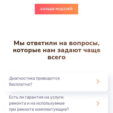
850 руб.
БОЛЬШЕ МОДЕЛЕЙ
Заказать
Чистка от кофейных масел
550 руб.
Мы ответили на вопросы,
Заказать
которые нам задают чаще
всего
Замена жерновов
550 руб.
Заказать
Диагностика проводится
бесплатно?
Ремонт насоса
530 руб.
Есть ли гарантия на услуги
Заказать
ремонта и на используемые
при ремонте комплектующие?