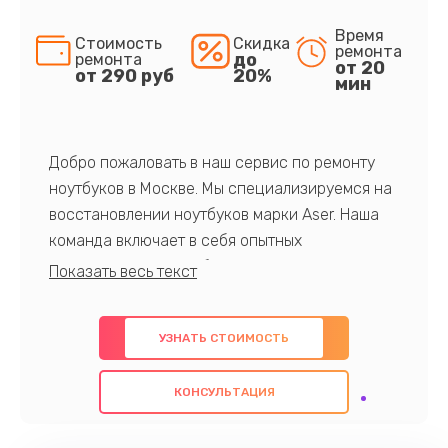
Время
Стоимость
Скидка
ремонта
до
ремонта
от 20
от 290 руб
20%
мин
Добро пожаловать в наш сервис по ремонту
ноутбуков в Москве. Мы специализируемся на
восстановлении ноутбуков марки Aser. Наша
команда включает в себя опытных
профессионалов с обширными знаниями и
многолетним опытом в данной области. Мы
предлагаем быстрый и качественный ремонт с
УЗНАТЬ СТОИМОСТЬ
использованием оригинальных компонентов, а
также гарантируем качество всех
КОНСУЛЬТАЦИЯ
проведенных работ. Наша цель - предоставить
клиентам надежное и профессиональное