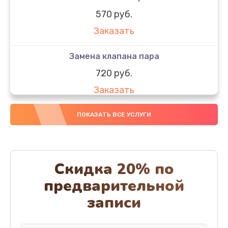
570 руб.
Заказать
Замена клапана пара
720 руб.
Заказать
Замена бака воды
ПОКАЗАТЬ ВСЕ УСЛУГИ
700 руб.
Заказать
Скидка 20% по
Чистка с разбором кофемашины
предварительной
600 руб.
записи
Заказать