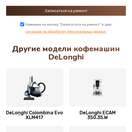
Замена двигателя кофемолки
500 руб.
Нажимая на кнопку "Записаться на ремонт" я даю
Заказать
согласие на обработку персональных данных.
Другие модели кофемашин
Замена хомутов, скобок и колец
DeLonghi
290 руб.
Заказать
Чистка системы подачи кофе
550 руб.
Заказать
DeLonghi Colombina Evo
DeLonghi ECAM
Замена датчика воды
XLM417
350.35.W
600 руб.