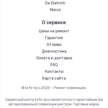
Ремонт кофемашин DELTA
De Dietrich
Ремонт кофемашин Tefal
Marco
Ремонт кофемашин Kyvol
Ascaso
О сервисе
Ремонт кофемашин RED solution
Jura
Ремонт кофемашин Bravilor Bonamat
Olympia
Цены на ремонт
Ремонт кофемашин Vard
Saeco
Гарантия
Ремонт кофемашин Tuvio
La Cimbali
Отзывы
Ремонт кофемашин Carrera
WMF
Диагностика
Ремонт кофемашин Supra
Yamaguchi
Оплата и доставка
Nivona
FAQ
Astoria
Контакты
JVC
Карта сайта
Ariston
© kofe-iq.ru
2026
— Ремонт кофемашин.
Grundig
ROCKET MOZZAFIATO
Сервисный центр kofe-iq.ru является пост гарантийным (не
Vivitek
авторизованным) сервисным центром. Торговые марки,