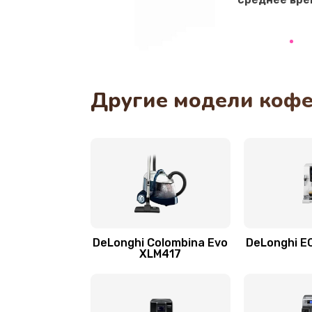
Замена прокладок
Ремонт кофемолки
Ремонт гидросистемы
Другие модели кофе
Замена трубок
Замена двигателя
Замена фильтра
Замена ТЭНа
DeLonghi Colombina Evo
DeLonghi E
XLM417
Замена модуля управления