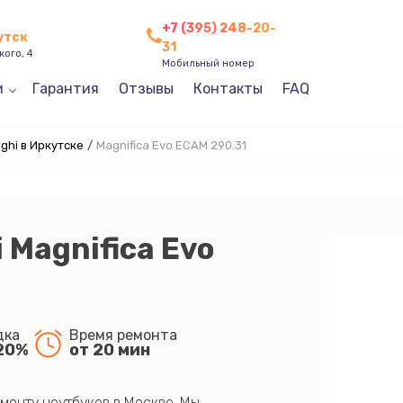
+7 (395) 248-20-
утск
31
кого, 4
Мобильный номер
и
Гарантия
Отзывы
Контакты
FAQ
hi в Иркутске
/
Magnifica Evo ECAM 290.31
 Magnifica Evo
дка
Время ремонта
20%
от 20 мин
монту ноутбуков в Москве. Мы