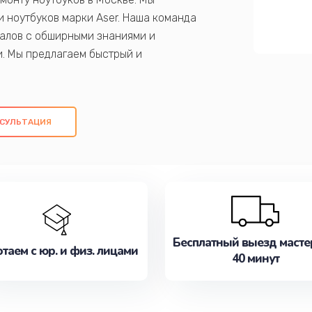
 ноутбуков марки Aser. Наша команда
алов с обширными знаниями и
и. Мы предлагаем быстрый и
ем оригинальных компонентов, а также
ых работ. Наша цель - предоставить
ое обслуживание, удовлетворяя их
СУЛЬТАЦИЯ
медлите записаться на ремонт уже
Бесплатный выезд масте
таем с юр. и физ. лицами
40 минут