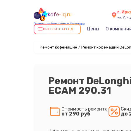
г. Ирк
kofe-iq.ru
ул. Уриц
Ремонт кофемашин в Иркутске
Цены
О компани
ВЫБЕРИТЕ БРЕНД
Ремонт кофемашин
/
Ремонт кофемашин DeLong
Ремонт DeLonghi
ECAM 290.31
Стоимость ремонта
Ски
от 290 руб
до 
Добро пожаловать в наш сервис по ре