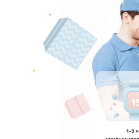
Замена двигателя кофемолки
Замена хомутов, скобок и колец
Чистка системы подачи кофе
Замена датчика воды
Замена пароблока
Декальцинация
Замена термодатчика
1-2 
среднее вре