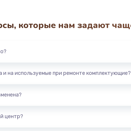
осы, которые нам задают чащ
но?
та и на используемые при ремонте комплектующие?
зменена?
й центр?