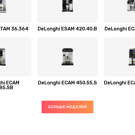
60 мин
2 года
40 мин
3 года
ETAM 36.364
DeLonghi ESAM 420.40.B
DeLonghi EC
40 мин
3 года
60 мин
3 года
40 мин
3 года
hi ECAM
DeLonghi ECAM 450.55.S
DeLonghi EC
85.SB
20 мин
3 года
БОЛЬШЕ МОДЕЛЕЙ