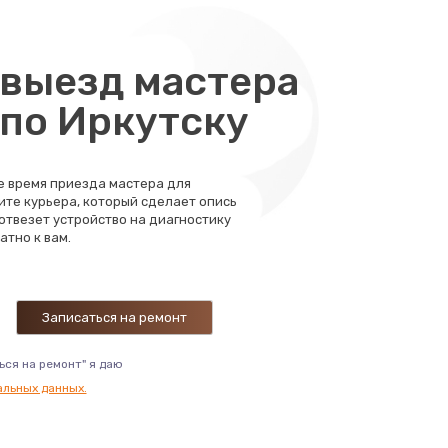
500 руб.
Заказать
выезд мастера
290 руб.
 по Иркутску
Заказать
550 руб.
Заказать
те время приезда мастера для
ите курьера, который сделает опись
600 руб.
 отвезет устройство на диагностику
Заказать
атно к вам.
520 руб.
Заказать
430 руб.
Заказать
ься на ремонт" я даю
альных данных.
580 руб.
Заказать