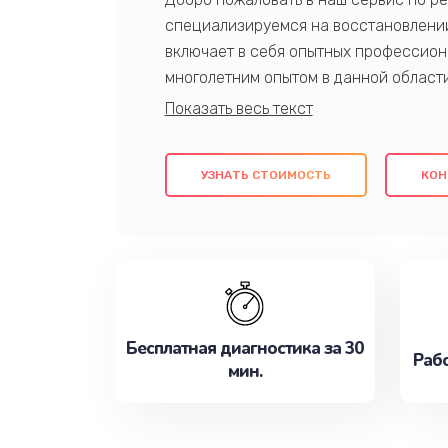
специализируемся на восстановлении
включает в себя опытных профессион
многолетним опытом в данной област
качественный ремонт с использовани
гарантируем качество всех проведенн
клиентам надежное и профессиональн
УЗНАТЬ СТОИМОСТЬ
КОН
потребности наилучшим образом. Не 
сейчас!
Бесплатная диагностика за 30
Рабо
мин.