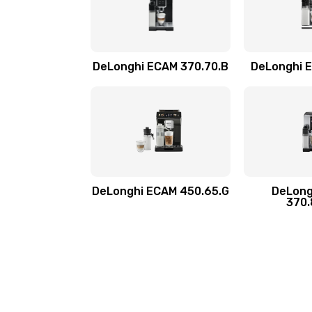
Ремонт системной платы
Чистка от кофейных масел
DeLonghi ECAM 370.70.B
DeLonghi 
Замена жерновов
Ремонт насоса
Ремонт ЦЗУ
DeLonghi ECAM 450.65.G
DeLong
370.
Ремонт микровыключателей