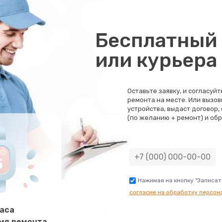
60 мин
1 год
Бесплатный 
50 мин
3 года
или курьера
30 мин
1 год
Оставьте заявку, и согласуй
ремонта на месте. Или вызов
40 мин
2 года
устройства, выдаст договор,
(по желанию + ремонт) и обр
40 мин
2 года
30 мин
2 года
Нажимая на кнопку "Записат
согласие на обработку персон
60 мин
2 года
часа
мя ремонта