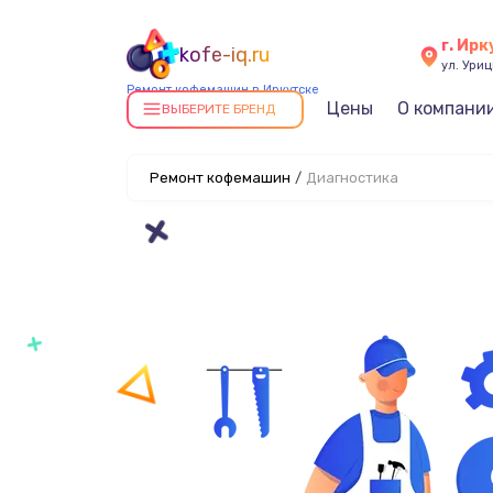
г. Ирк
kofe-iq.ru
ул. Уриц
Ремонт кофемашин в Иркутске
Цены
О компани
ВЫБЕРИТЕ БРЕНД
Ремонт кофемашин
/
Диагностика