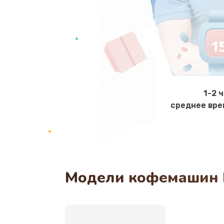
Чистка кофейных масел
Ремонт электромагнитного клап
Ремонт ЦЗУ кофемашины Essse
1-2 
среднее вре
Ремонт термодатчика
Ремонт системной платы
Ремонт мультиклапана
Модели кофемашин 
Ремонт микровыключателя
Ремонт дренажного клапана