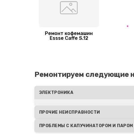
Ремонт дренажа
Замена щёток электродвигател
Ремонт кофемашин
Essse Caffe S.12
Замена / чистка счетчика воды
Замена трубок
Ремонтируем следующие 
Замена скобок и колец, уплотни
ЭЛЕКТРОНИКА
Замена прокладок, хомутов
ПРОЧИЕ НЕИСПРАВНОСТИ
Замена или ремонт термоблока
ПРОБЛЕМЫ С КАПУЧИНАТОРОМ И ПАРОМ