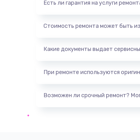
Есть ли гарантия на услуги ремон
Ремонт счетчика воды
Ремонт крана пара
Стоимость ремонта может быть и
Комплексная чистка
Какие документы выдает сервисны
Декальцинация
При ремонте используются оригин
Ремонт двигателя кофемолки
Ремонт жерновов кофемолки
Возможен ли срочный ремонт? Мог
Замена прокладок
Ремонт кофемолки