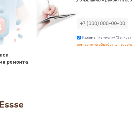
(по желанию + ремонт) и обр
30 мин
2 года
ана
50 мин
3 года
Нажимая на кнопку "Записат
согласие на обработку персон
20 мин
3 года
часа
мя ремонта
50 мин
1 год
60 мин
3 года
50 мин
2 года
Essse
30 мин
1 год
30 мин
1 год