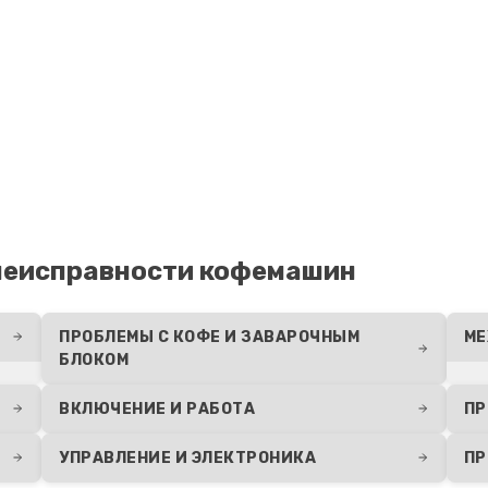
60 мин
1 год
я
50 мин
1 год
40 мин
3 года
40 мин
3 года
неисправности кофемашин
телей
50 мин
1 год
ПРОБЛЕМЫ С КОФЕ И ЗАВАРОЧНЫМ
МЕ
БЛОКОМ
60 мин
2 года
ВКЛЮЧЕНИЕ И РАБОТА
ПР
20 мин
2 года
УПРАВЛЕНИЕ И ЭЛЕКТРОНИКА
ПР