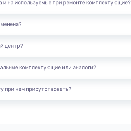
та и на используемые при ремонте комплектующие?
40 мин
1 год
40 мин
2 года
зменена?
20 мин
3 года
й центр?
40 мин
2 года
альные комплектующие или аналоги?
60 мин
3 года
50 мин
2 года
у при нем присутствовать?
30 мин
1 год
50 мин
3 года