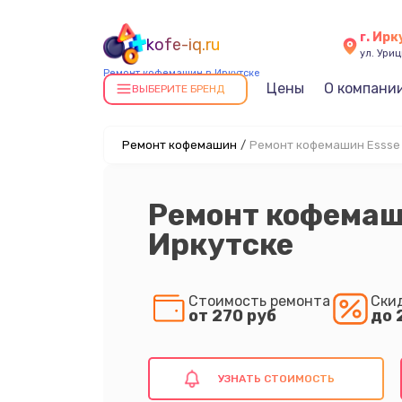
г. Ирк
kofe-iq.ru
ул. Уриц
Ремонт кофемашин в Иркутске
Цены
О компани
ВЫБЕРИТЕ БРЕНД
Ремонт кофемашин
/
Ремонт кофемашин Essse 
Ремонт кофемаш
Иркутске
Стоимость ремонта
Ски
от 270 руб
до 
УЗНАТЬ СТОИМОСТЬ