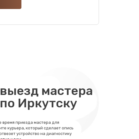
600 руб.
Заказать
900 руб.
Заказать
600 руб.
Заказать
1600 руб.
Заказать
1000 руб.
Заказать
выезд мастера
900 руб.
 по Иркутску
Заказать
525 руб.
Заказать
те время приезда мастера для
ите курьера, который сделает опись
580 руб.
 отвезет устройство на диагностику
Заказать