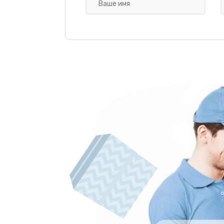
Замена уплотнителей
Чистка гидросистемы
Замена патрубков
Замена или ремонт насоса
Замена сетевого шнура
Замена или ремонт модуля упра
Замена датчика уровня воды
Замена жерновов кофемолки