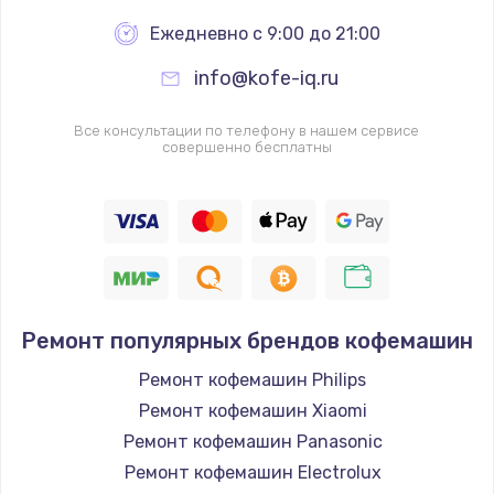
Ежедневно с 9:00 до 21:00
Замена пароблока
info@kofe-iq.ru
605 руб.
Заказать
Все консультации по телефону в нашем сервисе
совершенно бесплатны
Замена бойлера
745 руб.
Заказать
Замена блока управления
Ремонт популярных брендов кофемашин
1500 руб.
Заказать
Ремонт кофемашин Philips
Ремонт кофемашин Xiaomi
Замена трансформатора
Ремонт кофемашин Panasonic
1000 руб.
Ремонт кофемашин Electrolux