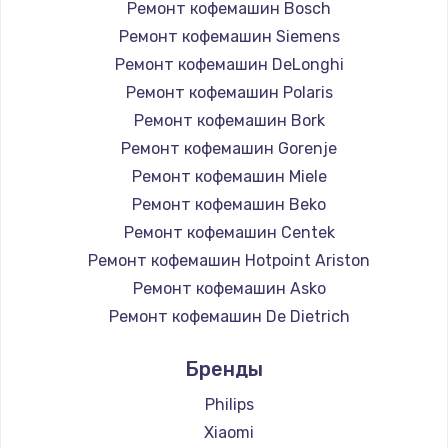
Ремонт кофемашин Bosch
Заказать
Ремонт кофемашин Siemens
Замена двигателя
Ремонт кофемашин DeLonghi
Ремонт кофемашин Polaris
1500 руб.
Ремонт кофемашин Bork
Заказать
Ремонт кофемашин Gorenje
Ремонт кофемашин Miele
Ремонт силовой платы
Ремонт кофемашин Beko
1500 руб.
Ремонт кофемашин Centek
Заказать
Ремонт кофемашин Hotpoint Ariston
Ремонт кофемашин Asko
Замена клапана дренажа
Ремонт кофемашин De Dietrich
1500 руб.
Ремонт кофемашин Marco
Заказать
Бренды
Ремонт кофемашин Ascaso
Ремонт кофемашин Jura
Philips
Ремонт термоблока/пароблока
Ремонт кофемашин Olympia
Xiaomi
400 руб.