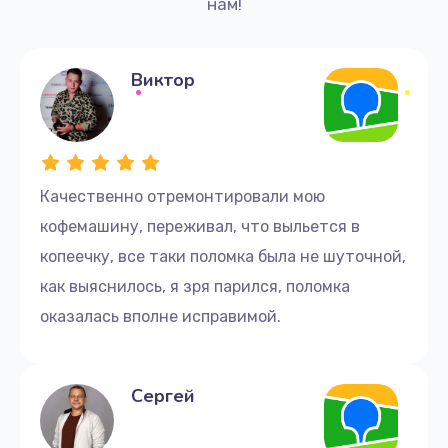
Заказать
нам!
Замена прокладок, хомутов
Виктор
270 руб.
Заказать
Замена или ремонт термоблока
Качественно отремонтировали мою
1000 руб.
кофемашину, переживал, что выльется в
Заказать
копеечку, все таки поломка была не шуточной,
Замена термостата
как выяснилось, я зря парился, поломка
700 руб.
оказалась вполне исправимой.
Заказать
Сергей
Замена датчиков
800 руб.