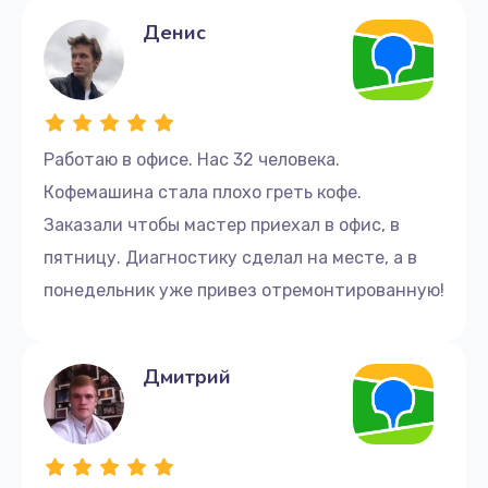
400 руб.
Денис
Заказать
Комплексная чистка
350 руб.
Работаю в офисе. Нас 32 человека.
Заказать
Кофемашина стала плохо греть кофе.
Заказали чтобы мастер приехал в офис, в
Декальцинация
пятницу. Диагностику сделал на месте, а в
475 руб.
понедельник уже привез отремонтированную!
Заказать
Ремонт двигателя кофемолки
Дмитрий
785 руб.
Заказать
Ремонт жерновов кофемолки