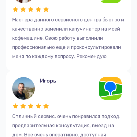
Заказать
Мастера данного сервисного центра быстро и
Ремонт гидросистемы
качественно заменили капучинатор на моей
960 руб.
кофемашине. Свою работу выполнили
Заказать
профессионально еще и проконсультировали
Ремонт насоса
меня по каждому вопросу. Рекомендую.
890 руб.
Заказать
Игорь
Чистка системы подачи воды
800 руб.
Заказать
Отличный сервис, очень понравился подход,
предварительная консультация, выезд на
Ремонт заварного механизма
дом. Все очень оперативно, доступная
300 руб.