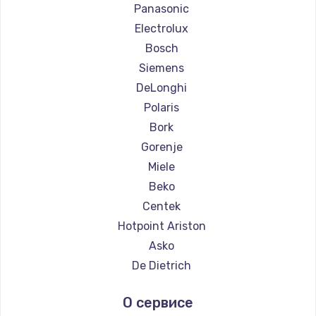
Ремонт кофемашин Saeco
Panasonic
Заказать
Ремонт кофемашин La Cimbali
Electrolux
Ремонт кофемашин WMF
Bosch
Ремонт кофемашин Yamaguchi
Siemens
Ремонт кофемашин Nivona
DeLonghi
Ремонт кофемашин Astoria
Polaris
Ремонт кофемашин JVC
Bork
Ремонт кофемашин Ariston
Gorenje
Ремонт кофемашин Grundig
Miele
Ремонт кофемашин ROCKET MOZZAFIATO
Beko
Ремонт кофемашин Vivitek
Centek
Ремонт кофемашин Thomson
Hotpoint Ariston
Ремонт кофемашин Hisense
Asko
Ремонт кофемашин DELTA
De Dietrich
Ремонт кофемашин Tefal
Marco
О сервисе
Ремонт кофемашин Kyvol
Ascaso