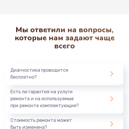
Ремонт мультиклапана
650 руб.
Заказать
Мы ответили на вопросы,
которые нам задают чаще
Ремонт микровыключателя
всего
770 руб.
Заказать
Диагностика проводится
Ремонт дренажного клапана
бесплатно?
650 руб.
Заказать
Есть ли гарантия на услуги
ремонта и на используемые
Ремонт дренажа
при ремонте комплектующие?
865 руб.
Стоимость ремонта может
Заказать
быть изменена?