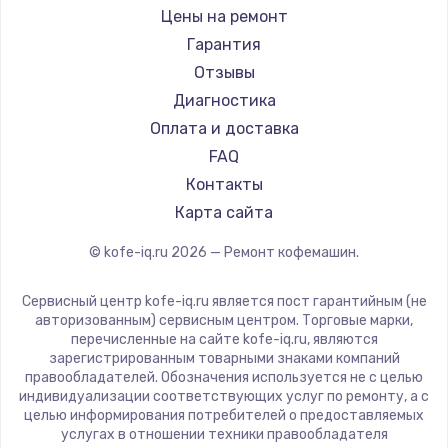
Ремонт кофемашин RED solution
Jura
Цены на ремонт
Ремонт кофемашин Bravilor Bonamat
Olympia
Гарантия
Ремонт кофемашин Vard
Saeco
Отзывы
Ремонт кофемашин Tuvio
La Cimbali
Диагностика
Ремонт кофемашин Carrera
WMF
Оплата и доставка
Ремонт кофемашин Supra
Yamaguchi
FAQ
Nivona
Контакты
Astoria
Карта сайта
JVC
© kofe-iq.ru
2026
— Ремонт кофемашин.
Ariston
Grundig
Сервисный центр kofe-iq.ru является пост гарантийным (не
ROCKET MOZZAFIATO
авторизованным) сервисным центром. Торговые марки,
перечисленные на сайте kofe-iq.ru, являются
Vivitek
зарегистрированным товарными знаками компаний
Thomson
правообладателей. Обозначения используется не с целью
индивидуализации соответствующих услуг по ремонту, а с
Hisense
целью информирования потребителей о предоставляемых
DELTA
услугах в отношении техники правообладателя