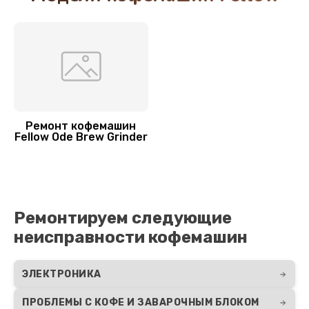
900 руб.
Заказать
Замена датчика уровня воды
525 руб.
Заказать
Ремонт кофемашин
Fellow Ode Brew Grinder
Замена жерновов кофемолки
580 руб.
Заказать
Ремонтируем следующие
Чистка кофейных масел
неисправности кофемашин
445 руб.
ЭЛЕКТРОНИКА
Заказать
ПРОБЛЕМЫ С КОФЕ И ЗАВАРОЧНЫМ БЛОКОМ