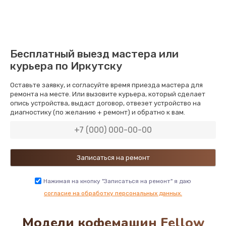
900 руб.
Заказать
Замена патрубков
Бесплатный выезд мастера или
600 руб.
курьера по Иркутску
Заказать
Оставьте заявку, и согласуйте время приезда мастера для
ремонта на месте. Или вызовите курьера, который сделает
Замена или ремонт насоса
опись устройства, выдаст договор, отвезет устройство на
диагностику (по желанию + ремонт) и обратно к вам.
1600 руб.
Заказать
Замена сетевого шнура
1000 руб.
Нажимая на кнопку "Записаться на ремонт" я даю
Заказать
согласие на обработку персональных данных.
Модели кофемашин Fellow
Замена или ремонт модуля управления