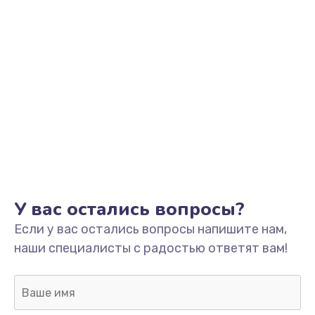
Замена датчика воды
1000 руб.
Заказать
Чистка диспенсеров
1200 руб.
Заказать
Чистка от кофейных масел
1500 руб.
У вас остались вопросы?
Заказать
Если у вас остались вопросы напишите нам,
наши специалисты с радостью ответят вам!
Ремонт бойлера
1100 руб.
Заказать