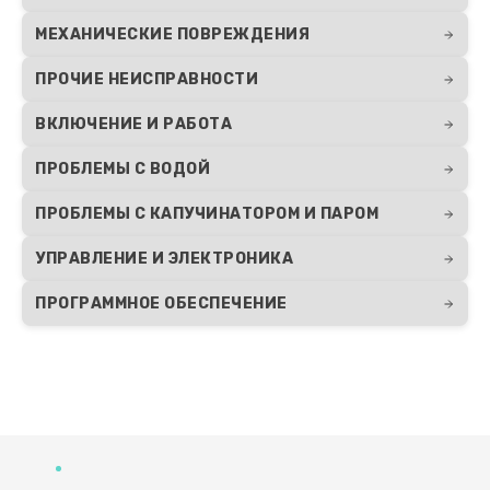
Ремонт электромагнитного клапана
МЕХАНИЧЕСКИЕ ПОВРЕЖДЕНИЯ
1155 руб.
Заказать
ПРОЧИЕ НЕИСПРАВНОСТИ
ВКЛЮЧЕНИЕ И РАБОТА
Ремонт ЦЗУ кофемашины Fellow
1025 руб.
ПРОБЛЕМЫ С ВОДОЙ
Заказать
ПРОБЛЕМЫ С КАПУЧИНАТОРОМ И ПАРОМ
Ремонт термодатчика
УПРАВЛЕНИЕ И ЭЛЕКТРОНИКА
1015 руб.
ПРОГРАММНОЕ ОБЕСПЕЧЕНИЕ
Заказать
Ремонт системной платы
925 руб.
Заказать
Развернуть