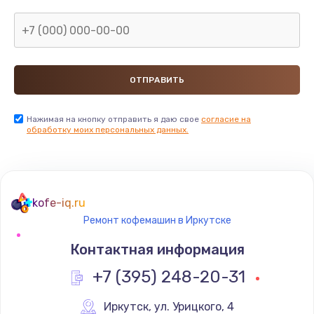
Замена клапана пара
780 руб.
Заказать
Замена фильтра
Нажимая на кнопку отправить я даю свое
согласие на
785 руб.
обработку моих персональных данных.
Заказать
Замена жерновов
kofe-iq.ru
1200 руб.
Ремонт кофемашин в Иркутске
Заказать
Контактная информация
Замена капучинатора
+7 (395) 248-20-31
1165 руб.
Иркутск
,
 ул. Урицкого, 4
Заказать