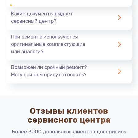
Замена щёток электродвигателя
Какие документы выдает
1500 руб.
сервисный центр?
Заказать
При ремонте используются
оригинальные комплектующие
Замена / чистка счетчика воды
или аналоги?
1140 руб.
Заказать
Возможен ли срочный ремонт?
Могу при нем присутствовать?
Замена трубок
480 руб.
Заказать
Отзывы клиентов
Замена скобок и колец, уплотнителей
сервисного центра
280 руб.
Более 3000 довольных клиентов доверились