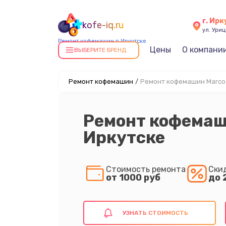
г. Ирк
kofe-iq.ru
ул. Уриц
Ремонт кофемашин в Иркутске
Цены
О компани
ВЫБЕРИТЕ БРЕНД
Ремонт кофемашин
/
Ремонт кофемашин Marco 
Ремонт кофемаш
Иркутске
Стоимость ремонта
Ски
от 1000 руб
до 
УЗНАТЬ СТОИМОСТЬ