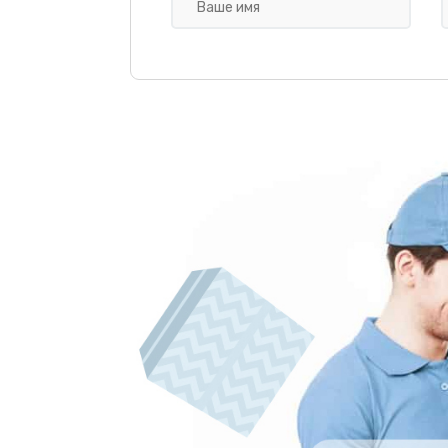
Замена или чистка клапанов
Ремонт или замена кофемолки
Чистка или замена трубок, устр
ошибки в блоке управления
Чистка или замена помпы
Замена термостата или нагрева
элемента
Замена уплотнителей или прок
Чистка или замена капучинатор