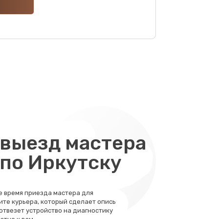
1000 руб.
Заказать
2000 руб.
Заказать
1500 руб.
Заказать
1500 руб.
Заказать
2000 руб.
Заказать
выезд мастера
 по Иркутску
1000 руб.
Заказать
1500 руб.
те время приезда мастера для
Заказать
ите курьера, который сделает опись
 отвезет устройство на диагностику