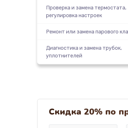
Проверка и замена термостата,
регулировка настроек
Ремонт или замена парового кл
Диагностика и замена трубок,
уплотнителей
Замена или чистка насоса, мото
Диагностика и устранение
неисправности блока управлени
Скидка 20% по п
Глубокая чистка и декальцинаци