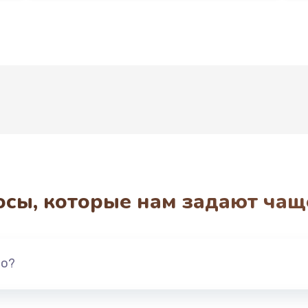
Развернуть
осы, которые нам задают чащ
но?