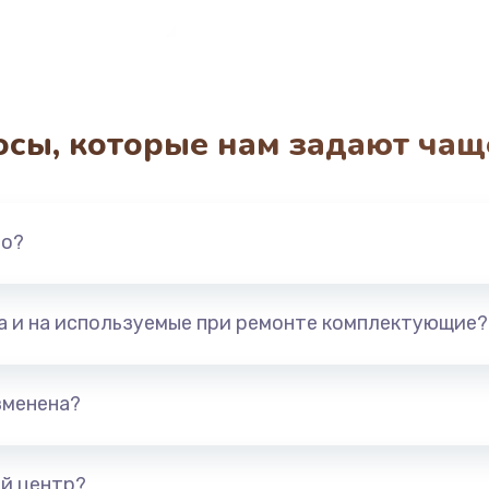
осы, которые нам задают чащ
но?
та и на используемые при ремонте комплектующие?
зменена?
й центр?