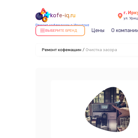
г. Ирк
kofe-iq.ru
ул. Уриц
Ремонт кофемашин в Иркутске
Цены
О компани
ВЫБЕРИТЕ БРЕНД
Ремонт кофемашин
/
Очистка засора