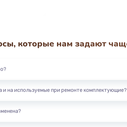
осы, которые нам задают чащ
но?
та и на используемые при ремонте комплектующие?
зменена?