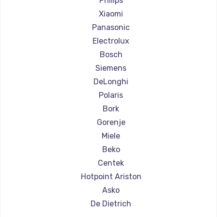
Philips
Ремонт кофемашин Olympia
Xiaomi
Ремонт кофемашин Saeco
Panasonic
Ремонт кофемашин La Cimbali
Electrolux
Ремонт кофемашин WMF
Bosch
Ремонт кофемашин Yamaguchi
Siemens
Ремонт кофемашин Nivona
DeLonghi
Ремонт кофемашин Astoria
Polaris
Ремонт кофемашин JVC
Bork
Ремонт кофемашин Ariston
Gorenje
Ремонт кофемашин Grundig
Miele
Ремонт кофемашин ROCKET MOZZAFIATO
Beko
Ремонт кофемашин Vivitek
Centek
Ремонт кофемашин Thomson
Hotpoint Ariston
Ремонт кофемашин Hisense
Asko
Ремонт кофемашин DELTA
De Dietrich
Ремонт кофемашин Tefal