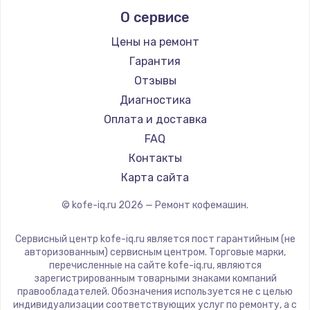
Marco
О сервисе
Ремонт кофемашин Kyvol
Ascaso
Ремонт кофемашин RED solution
Jura
Цены на ремонт
Ремонт кофемашин Bravilor Bonamat
Olympia
Гарантия
Ремонт кофемашин Vard
Saeco
Отзывы
Ремонт кофемашин Tuvio
La Cimbali
Диагностика
Ремонт кофемашин Carrera
WMF
Оплата и доставка
Ремонт кофемашин Supra
Yamaguchi
FAQ
Nivona
Контакты
Astoria
Карта сайта
JVC
© kofe-iq.ru
2026
— Ремонт кофемашин.
Ariston
Grundig
Сервисный центр kofe-iq.ru является пост гарантийным (не
ROCKET MOZZAFIATO
авторизованным) сервисным центром. Торговые марки,
перечисленные на сайте kofe-iq.ru, являются
Vivitek
зарегистрированным товарными знаками компаний
Thomson
правообладателей. Обозначения используется не с целью
индивидуализации соответствующих услуг по ремонту, а с