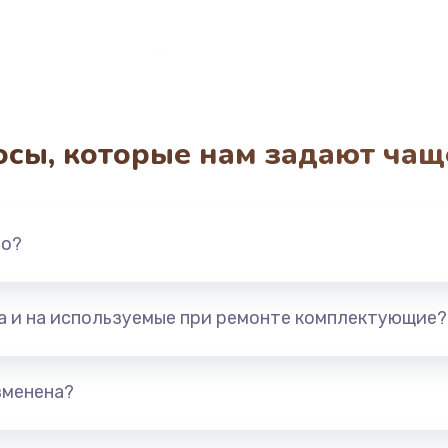
осы, которые нам задают чащ
но?
та и на используемые при ремонте комплектующие?
зменена?