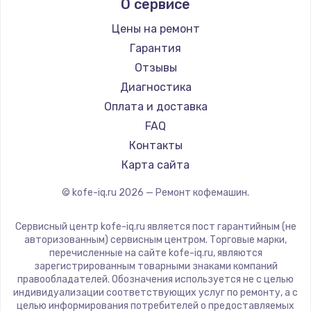
О сервисе
Ремонт кофемашин Kyvol
Ascaso
Ремонт кофемашин RED solution
Jura
Цены на ремонт
Ремонт кофемашин Bravilor Bonamat
Olympia
Гарантия
Ремонт кофемашин Vard
Saeco
Отзывы
Ремонт кофемашин Tuvio
La Cimbali
Диагностика
Ремонт кофемашин Carrera
WMF
Оплата и доставка
Ремонт кофемашин Supra
Yamaguchi
FAQ
Nivona
Контакты
Astoria
Карта сайта
JVC
© kofe-iq.ru
2026
— Ремонт кофемашин.
Ariston
Grundig
Сервисный центр kofe-iq.ru является пост гарантийным (не
ROCKET MOZZAFIATO
авторизованным) сервисным центром. Торговые марки,
перечисленные на сайте kofe-iq.ru, являются
Vivitek
зарегистрированным товарными знаками компаний
Thomson
правообладателей. Обозначения используется не с целью
индивидуализации соответствующих услуг по ремонту, а с
Hisense
целью информирования потребителей о предоставляемых