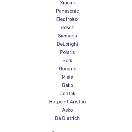
Ремонт кофемашин Olympia
Xiaomi
Ремонт кофемашин Saeco
Panasonic
Ремонт кофемашин La Cimbali
Electrolux
Ремонт кофемашин WMF
Bosch
Ремонт кофемашин Yamaguchi
Siemens
Ремонт кофемашин Nivona
DeLonghi
Ремонт кофемашин Astoria
Polaris
Ремонт кофемашин JVC
Bork
Ремонт кофемашин Ariston
Gorenje
Ремонт кофемашин Grundig
Miele
Ремонт кофемашин ROCKET MOZZAFIATO
Beko
Ремонт кофемашин Vivitek
Centek
Ремонт кофемашин Thomson
Hotpoint Ariston
Ремонт кофемашин Hisense
Asko
Ремонт кофемашин DELTA
De Dietrich
Ремонт кофемашин Tefal
Marco