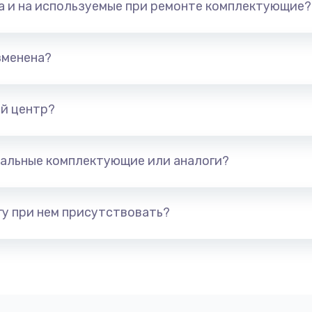
та и на используемые при ремонте комплектующие?
60 мин
3 года
30 мин
2 года
зменена?
40 мин
1 год
й центр?
20 мин
1 год
альные комплектующие или аналоги?
60 мин
3 года
40 мин
3 года
у при нем присутствовать?
60 мин
2 года
50 мин
1 год