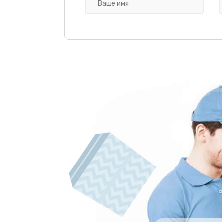
Замена уплотнителей
Чистка гидросистемы
Замена патрубков
Замена или ремонт насоса
Замена сетевого шнура
Замена или ремонт модуля упра
Замена датчика уровня воды
Замена жерновов кофемолки