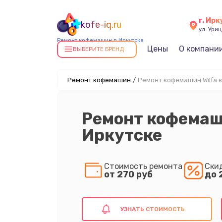
г. Ирк
kofe-iq.ru
ул. Уриц
Ремонт кофемашин в Иркутске
Цены
О компани
ВЫБЕРИТЕ БРЕНД
Ремонт кофемашин
/
Ремонт кофемашин Wilfa в
Ремонт кофемаши
Иркутске
Стоимость ремонта
Ски
от 270 руб
до 
УЗНАТЬ СТОИМОСТЬ