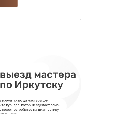
600 руб.
Заказать
900 руб.
Заказать
600 руб.
Заказать
1600 руб.
Заказать
1000 руб.
Заказать
выезд мастера
900 руб.
 по Иркутску
Заказать
525 руб.
Заказать
те время приезда мастера для
ите курьера, который сделает опись
580 руб.
 отвезет устройство на диагностику
Заказать