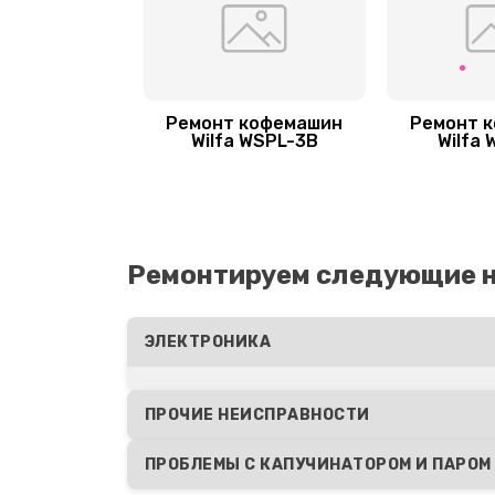
Ремонт дренажа
Замена щёток электродвигател
Ремонт кофемашин
Ремонт 
Wilfa WSPL-3B
Wilfa 
Замена / чистка счетчика воды
Замена трубок
Ремонтируем следующие 
Замена скобок и колец, уплотни
ЭЛЕКТРОНИКА
Замена прокладок, хомутов
ПРОЧИЕ НЕИСПРАВНОСТИ
Замена или ремонт термоблока
ПРОБЛЕМЫ С КАПУЧИНАТОРОМ И ПАРОМ