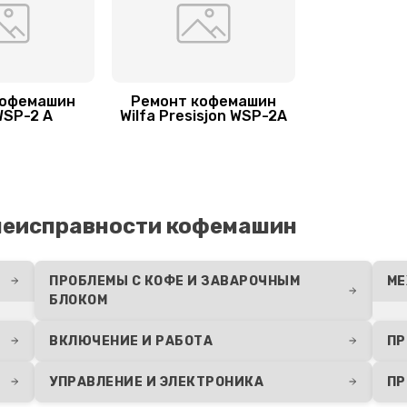
20 мин
1 год
я
50 мин
1 год
кофемашин
Ремонт кофемашин
WSP-2 A
Wilfa Presisjon WSP-2A
60 мин
1 год
30 мин
1 год
неисправности кофемашин
телей
60 мин
1 год
ПРОБЛЕМЫ С КОФЕ И ЗАВАРОЧНЫМ
МЕ
БЛОКОМ
40 мин
3 года
ВКЛЮЧЕНИЕ И РАБОТА
ПР
50 мин
2 года
УПРАВЛЕНИЕ И ЭЛЕКТРОНИКА
ПР