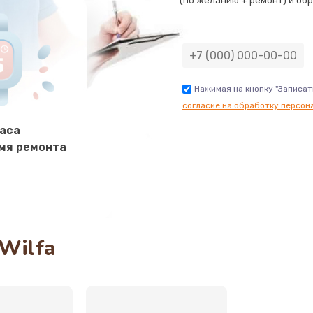
(по желанию + ремонт) и обр
40 мин
1 год
ана
60 мин
2 года
Нажимая на кнопку "Записат
согласие на обработку персон
40 мин
3 года
часа
мя ремонта
60 мин
3 года
60 мин
3 года
20 мин
3 года
Wilfa
50 мин
3 года
20 мин
3 года