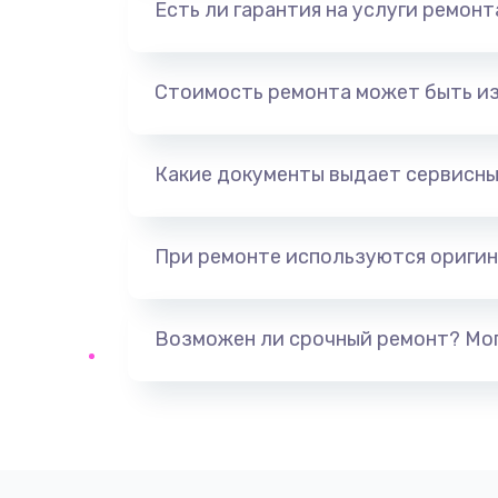
Есть ли гарантия на услуги ремон
Ремонт счетчика воды
Ремонт крана пара
Стоимость ремонта может быть и
Комплексная чистка
Какие документы выдает сервисны
Декальцинация
При ремонте используются оригин
Ремонт двигателя кофемолки
Ремонт жерновов кофемолки
Возможен ли срочный ремонт? Мог
Замена прокладок
Ремонт кофемолки