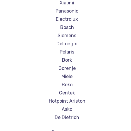
Ремонт кофемашин Olympia
Xiaomi
Ремонт кофемашин Saeco
Panasonic
Ремонт кофемашин La Cimbali
Electrolux
Ремонт кофемашин WMF
Bosch
Ремонт кофемашин Yamaguchi
Siemens
Ремонт кофемашин Nivona
DeLonghi
Ремонт кофемашин Astoria
Polaris
Ремонт кофемашин JVC
Bork
Ремонт кофемашин Ariston
Gorenje
Ремонт кофемашин Grundig
Miele
Ремонт кофемашин ROCKET MOZZAFIATO
Beko
Ремонт кофемашин Vivitek
Centek
Ремонт кофемашин Thomson
Hotpoint Ariston
Ремонт кофемашин Hisense
Asko
Ремонт кофемашин DELTA
De Dietrich
Ремонт кофемашин Tefal
Marco