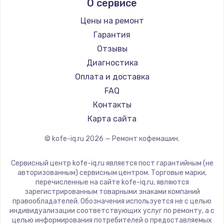
О сервисе
Ремонт кофемашин Kyvol
Ascaso
Ремонт кофемашин RED solution
Jura
Цены на ремонт
Ремонт кофемашин Bravilor Bonamat
Olympia
Гарантия
Ремонт кофемашин Vard
Saeco
Отзывы
Ремонт кофемашин Tuvio
La Cimbali
Диагностика
Ремонт кофемашин Carrera
WMF
Оплата и доставка
Ремонт кофемашин Supra
Yamaguchi
FAQ
Nivona
Контакты
Astoria
Карта сайта
JVC
© kofe-iq.ru
2026
— Ремонт кофемашин.
Ariston
Grundig
Сервисный центр kofe-iq.ru является пост гарантийным (не
ROCKET MOZZAFIATO
авторизованным) сервисным центром. Торговые марки,
перечисленные на сайте kofe-iq.ru, являются
Vivitek
зарегистрированным товарными знаками компаний
Thomson
правообладателей. Обозначения используется не с целью
индивидуализации соответствующих услуг по ремонту, а с
Hisense
целью информирования потребителей о предоставляемых