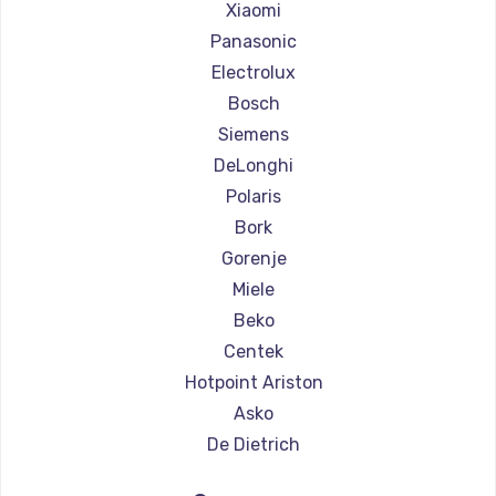
Ремонт кофемашин Olympia
Xiaomi
Ремонт кофемашин Saeco
Panasonic
Ремонт кофемашин La Cimbali
Electrolux
Ремонт кофемашин WMF
Bosch
Ремонт кофемашин Yamaguchi
Siemens
Ремонт кофемашин Nivona
DeLonghi
Ремонт кофемашин Astoria
Polaris
Ремонт кофемашин JVC
Bork
Ремонт кофемашин Ariston
Gorenje
Ремонт кофемашин Grundig
Miele
Ремонт кофемашин ROCKET MOZZAFIATO
Beko
Ремонт кофемашин Vivitek
Centek
Ремонт кофемашин Thomson
Hotpoint Ariston
Ремонт кофемашин Hisense
Asko
Ремонт кофемашин DELTA
De Dietrich
Ремонт кофемашин Tefal
Marco