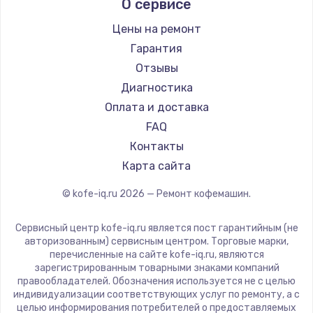
О сервисе
Ремонт кофемашин Kyvol
Ascaso
Ремонт кофемашин RED solution
Jura
Цены на ремонт
Ремонт кофемашин Bravilor Bonamat
Olympia
Гарантия
Ремонт кофемашин Vard
Saeco
Отзывы
Ремонт кофемашин Tuvio
La Cimbali
Диагностика
Ремонт кофемашин Carrera
WMF
Оплата и доставка
Ремонт кофемашин Supra
Yamaguchi
FAQ
Nivona
Контакты
Astoria
Карта сайта
JVC
© kofe-iq.ru
2026
— Ремонт кофемашин.
Ariston
Grundig
Сервисный центр kofe-iq.ru является пост гарантийным (не
ROCKET MOZZAFIATO
авторизованным) сервисным центром. Торговые марки,
перечисленные на сайте kofe-iq.ru, являются
Vivitek
зарегистрированным товарными знаками компаний
Thomson
правообладателей. Обозначения используется не с целью
индивидуализации соответствующих услуг по ремонту, а с
Hisense
целью информирования потребителей о предоставляемых