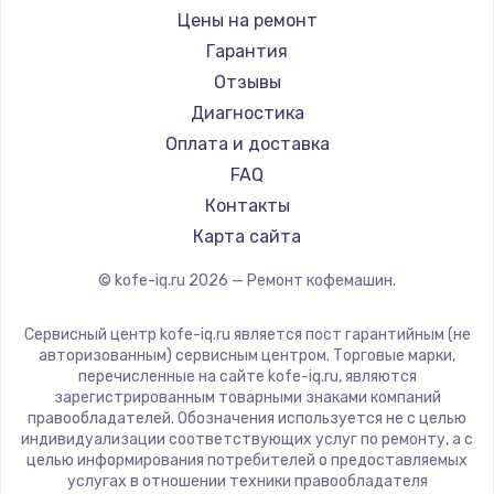
Ремонт кофемашин RED solution
Jura
Цены на ремонт
Ремонт кофемашин Bravilor Bonamat
Olympia
Гарантия
Ремонт кофемашин Vard
Saeco
Отзывы
Ремонт кофемашин Tuvio
La Cimbali
Диагностика
Ремонт кофемашин Carrera
WMF
Оплата и доставка
Ремонт кофемашин Supra
Yamaguchi
FAQ
Nivona
Контакты
Astoria
Карта сайта
JVC
© kofe-iq.ru
2026
— Ремонт кофемашин.
Ariston
Grundig
Сервисный центр kofe-iq.ru является пост гарантийным (не
ROCKET MOZZAFIATO
авторизованным) сервисным центром. Торговые марки,
перечисленные на сайте kofe-iq.ru, являются
Vivitek
зарегистрированным товарными знаками компаний
Thomson
правообладателей. Обозначения используется не с целью
индивидуализации соответствующих услуг по ремонту, а с
Hisense
целью информирования потребителей о предоставляемых
DELTA
услугах в отношении техники правообладателя