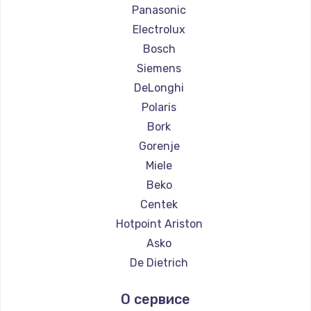
Ремонт кофемашин Saeco
Panasonic
Ремонт кофемашин La Cimbali
Electrolux
Ремонт кофемашин WMF
Bosch
Ремонт кофемашин Yamaguchi
Siemens
Ремонт кофемашин Nivona
DeLonghi
Ремонт кофемашин Astoria
Polaris
Ремонт кофемашин JVC
Bork
Ремонт кофемашин Ariston
Gorenje
Ремонт кофемашин Grundig
Miele
Ремонт кофемашин ROCKET MOZZAFIATO
Beko
Ремонт кофемашин Vivitek
Centek
Ремонт кофемашин Thomson
Hotpoint Ariston
Ремонт кофемашин Hisense
Asko
Ремонт кофемашин DELTA
De Dietrich
Ремонт кофемашин Tefal
Marco
О сервисе
Ремонт кофемашин Kyvol
Ascaso