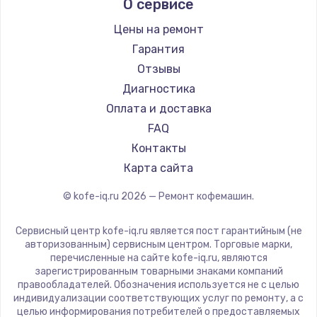
О сервисе
Ремонт кофемашин Kyvol
Ascaso
Ремонт кофемашин RED solution
Jura
Цены на ремонт
Ремонт кофемашин Bravilor Bonamat
Olympia
Гарантия
Ремонт кофемашин Vard
Saeco
Отзывы
Ремонт кофемашин Tuvio
La Cimbali
Диагностика
Ремонт кофемашин Carrera
WMF
Оплата и доставка
Ремонт кофемашин Supra
Yamaguchi
FAQ
Nivona
Контакты
Astoria
Карта сайта
JVC
© kofe-iq.ru
2026
— Ремонт кофемашин.
Ariston
Grundig
Сервисный центр kofe-iq.ru является пост гарантийным (не
ROCKET MOZZAFIATO
авторизованным) сервисным центром. Торговые марки,
перечисленные на сайте kofe-iq.ru, являются
Vivitek
зарегистрированным товарными знаками компаний
Thomson
правообладателей. Обозначения используется не с целью
индивидуализации соответствующих услуг по ремонту, а с
Hisense
целью информирования потребителей о предоставляемых