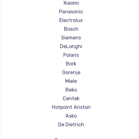
Ремонт кофемашин Olympia
Xiaomi
Ремонт кофемашин Saeco
Panasonic
Ремонт кофемашин La Cimbali
Electrolux
Ремонт кофемашин WMF
Bosch
Ремонт кофемашин Yamaguchi
Siemens
Ремонт кофемашин Nivona
DeLonghi
Ремонт кофемашин Astoria
Polaris
Ремонт кофемашин JVC
Bork
Ремонт кофемашин Ariston
Gorenje
Ремонт кофемашин Grundig
Miele
Ремонт кофемашин ROCKET MOZZAFIATO
Beko
Ремонт кофемашин Vivitek
Centek
Ремонт кофемашин Thomson
Hotpoint Ariston
Ремонт кофемашин Hisense
Asko
Ремонт кофемашин DELTA
De Dietrich
Ремонт кофемашин Tefal
Marco