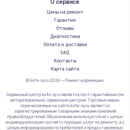
О сервисе
Ремонт кофемашин Kyvol
Ascaso
Ремонт кофемашин RED solution
Jura
Цены на ремонт
Ремонт кофемашин Bravilor Bonamat
Olympia
Гарантия
Ремонт кофемашин Vard
Saeco
Отзывы
Ремонт кофемашин Tuvio
La Cimbali
Диагностика
Ремонт кофемашин Carrera
WMF
Оплата и доставка
Ремонт кофемашин Supra
Yamaguchi
FAQ
Nivona
Контакты
Astoria
Карта сайта
JVC
© kofe-iq.ru
2026
— Ремонт кофемашин.
Ariston
Grundig
Сервисный центр kofe-iq.ru является пост гарантийным (не
ROCKET MOZZAFIATO
авторизованным) сервисным центром. Торговые марки,
перечисленные на сайте kofe-iq.ru, являются
Vivitek
зарегистрированным товарными знаками компаний
Thomson
правообладателей. Обозначения используется не с целью
индивидуализации соответствующих услуг по ремонту, а с
Hisense
целью информирования потребителей о предоставляемых