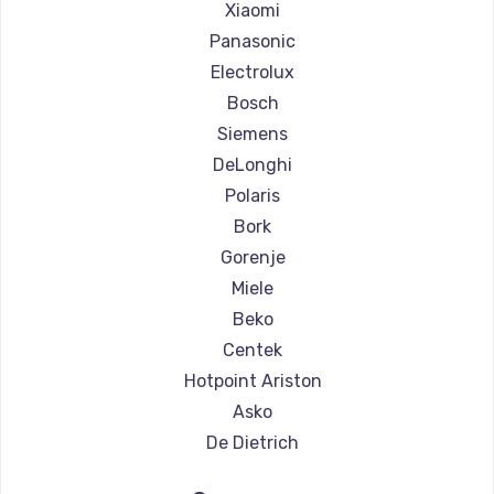
Ремонт кофемашин Olympia
Xiaomi
Ремонт кофемашин Saeco
Panasonic
Ремонт кофемашин La Cimbali
Electrolux
Ремонт кофемашин WMF
Bosch
Ремонт кофемашин Yamaguchi
Siemens
Ремонт кофемашин Nivona
DeLonghi
Ремонт кофемашин Astoria
Polaris
Ремонт кофемашин JVC
Bork
Ремонт кофемашин Ariston
Gorenje
Ремонт кофемашин Grundig
Miele
Ремонт кофемашин ROCKET MOZZAFIATO
Beko
Ремонт кофемашин Vivitek
Centek
Ремонт кофемашин Thomson
Hotpoint Ariston
Ремонт кофемашин Hisense
Asko
Ремонт кофемашин DELTA
De Dietrich
Ремонт кофемашин Tefal
Marco