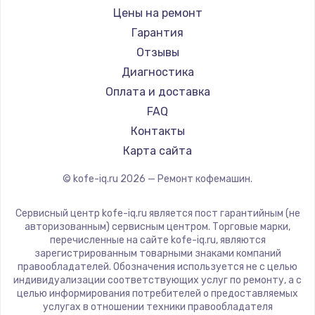
Ремонт кофемашин RED solution
Jura
Цены на ремонт
Ремонт кофемашин Bravilor Bonamat
Olympia
Гарантия
Ремонт кофемашин Vard
Saeco
Отзывы
Ремонт кофемашин Tuvio
La Cimbali
Диагностика
Ремонт кофемашин Carrera
WMF
Оплата и доставка
Ремонт кофемашин Supra
Yamaguchi
FAQ
Nivona
Контакты
Astoria
Карта сайта
JVC
© kofe-iq.ru
2026
— Ремонт кофемашин.
Ariston
Grundig
Сервисный центр kofe-iq.ru является пост гарантийным (не
ROCKET MOZZAFIATO
авторизованным) сервисным центром. Торговые марки,
перечисленные на сайте kofe-iq.ru, являются
Vivitek
зарегистрированным товарными знаками компаний
Thomson
правообладателей. Обозначения используется не с целью
индивидуализации соответствующих услуг по ремонту, а с
Hisense
целью информирования потребителей о предоставляемых
DELTA
услугах в отношении техники правообладателя