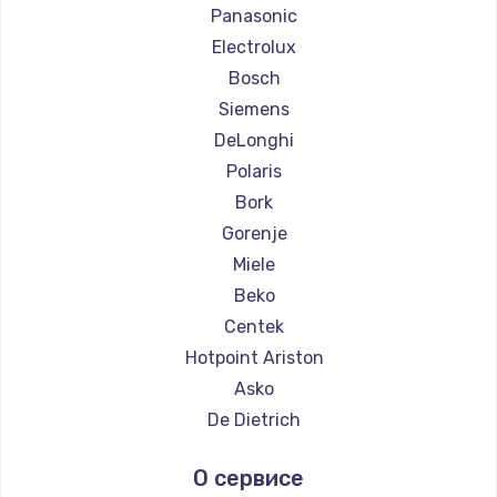
Ремонт кофемашин Saeco
Panasonic
Ремонт кофемашин La Cimbali
Electrolux
Ремонт кофемашин WMF
Bosch
Ремонт кофемашин Yamaguchi
Siemens
Ремонт кофемашин Nivona
DeLonghi
Ремонт кофемашин Astoria
Polaris
Ремонт кофемашин JVC
Bork
Ремонт кофемашин Ariston
Gorenje
Ремонт кофемашин Grundig
Miele
Ремонт кофемашин ROCKET MOZZAFIATO
Beko
Ремонт кофемашин Vivitek
Centek
Ремонт кофемашин Thomson
Hotpoint Ariston
Ремонт кофемашин Hisense
Asko
Ремонт кофемашин DELTA
De Dietrich
Ремонт кофемашин Tefal
Marco
О сервисе
Ремонт кофемашин Kyvol
Ascaso