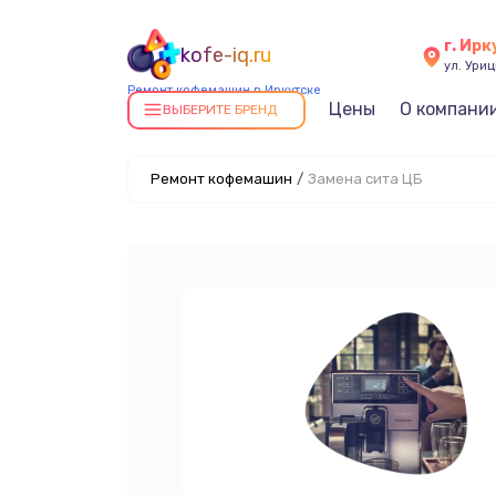
г. Ирк
kofe-iq.ru
ул. Уриц
Ремонт кофемашин в Иркутске
Цены
О компани
ВЫБЕРИТЕ БРЕНД
Ремонт кофемашин
/
Замена сита ЦБ