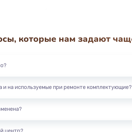
осы, которые нам задают чащ
но?
та и на используемые при ремонте комплектующие?
зменена?
й центр?