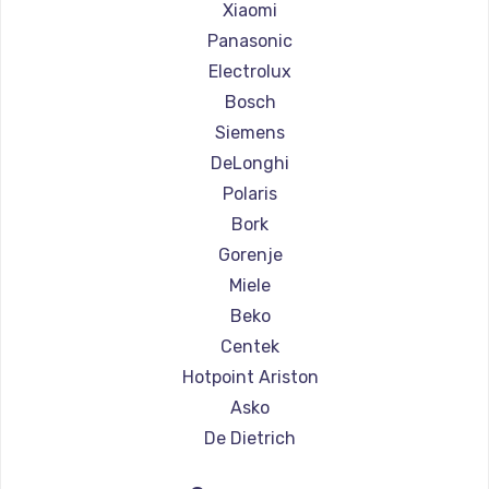
Ремонт кофемашин Olympia
Xiaomi
Ремонт кофемашин Saeco
Panasonic
Ремонт кофемашин La Cimbali
Electrolux
Ремонт кофемашин WMF
Bosch
Ремонт кофемашин Yamaguchi
Siemens
Ремонт кофемашин Nivona
DeLonghi
Ремонт кофемашин Astoria
Polaris
Ремонт кофемашин JVC
Bork
Ремонт кофемашин Ariston
Gorenje
Ремонт кофемашин Grundig
Miele
Ремонт кофемашин ROCKET MOZZAFIATO
Beko
Ремонт кофемашин Vivitek
Centek
Ремонт кофемашин Thomson
Hotpoint Ariston
Ремонт кофемашин Hisense
Asko
Ремонт кофемашин DELTA
De Dietrich
Ремонт кофемашин Tefal
Marco