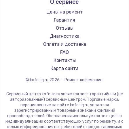
О сервисе
Ремонт кофемашин Kyvol
Ascaso
Ремонт кофемашин RED solution
Jura
Цены на ремонт
Ремонт кофемашин Bravilor Bonamat
Olympia
Гарантия
Ремонт кофемашин Vard
Saeco
Отзывы
Ремонт кофемашин Tuvio
La Cimbali
Диагностика
Ремонт кофемашин Carrera
WMF
Оплата и доставка
Ремонт кофемашин Supra
Yamaguchi
FAQ
Nivona
Контакты
Astoria
Карта сайта
JVC
© kofe-iq.ru
2026
— Ремонт кофемашин.
Ariston
Grundig
Сервисный центр kofe-iq.ru является пост гарантийным (не
ROCKET MOZZAFIATO
авторизованным) сервисным центром. Торговые марки,
перечисленные на сайте kofe-iq.ru, являются
Vivitek
зарегистрированным товарными знаками компаний
Thomson
правообладателей. Обозначения используется не с целью
индивидуализации соответствующих услуг по ремонту, а с
Hisense
целью информирования потребителей о предоставляемых