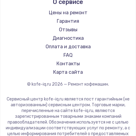
О сервисе
Ремонт кофемашин Kyvol
Ascaso
Ремонт кофемашин RED solution
Jura
Цены на ремонт
Ремонт кофемашин Bravilor Bonamat
Olympia
Гарантия
Ремонт кофемашин Vard
Saeco
Отзывы
Ремонт кофемашин Tuvio
La Cimbali
Диагностика
Ремонт кофемашин Carrera
WMF
Оплата и доставка
Ремонт кофемашин Supra
Yamaguchi
FAQ
Nivona
Контакты
Astoria
Карта сайта
JVC
© kofe-iq.ru
2026
— Ремонт кофемашин.
Ariston
Grundig
Сервисный центр kofe-iq.ru является пост гарантийным (не
ROCKET MOZZAFIATO
авторизованным) сервисным центром. Торговые марки,
перечисленные на сайте kofe-iq.ru, являются
Vivitek
зарегистрированным товарными знаками компаний
Thomson
правообладателей. Обозначения используется не с целью
индивидуализации соответствующих услуг по ремонту, а с
Hisense
целью информирования потребителей о предоставляемых