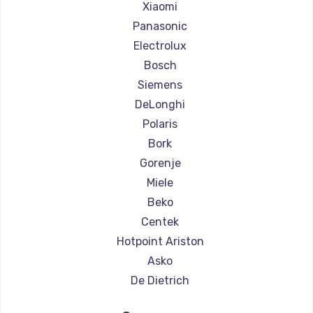
Ремонт кофемашин Olympia
Xiaomi
Ремонт кофемашин Saeco
Panasonic
Ремонт кофемашин La Cimbali
Electrolux
Ремонт кофемашин WMF
Bosch
Ремонт кофемашин Yamaguchi
Siemens
Ремонт кофемашин Nivona
DeLonghi
Ремонт кофемашин Astoria
Polaris
Ремонт кофемашин JVC
Bork
Ремонт кофемашин Ariston
Gorenje
Ремонт кофемашин Grundig
Miele
Ремонт кофемашин ROCKET MOZZAFIATO
Beko
Ремонт кофемашин Vivitek
Centek
Ремонт кофемашин Thomson
Hotpoint Ariston
Ремонт кофемашин Hisense
Asko
Ремонт кофемашин DELTA
De Dietrich
Ремонт кофемашин Tefal
Marco